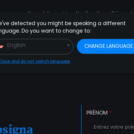
Nos solutions
Nos fonctionnalités
I
've detected you might be speaking a different
nguage. Do you want to change to:
Prêt à
démarrer
?
English
CHANGE LANGUAGE
 serions ravis de vous faire essayer
neosigna
gratuiteme
Close and do not switch language
PRÉNOM
*
osigna